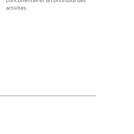
concurrentiel et la continuité des
activités.
Maîtrisez votre
transformation
numérique