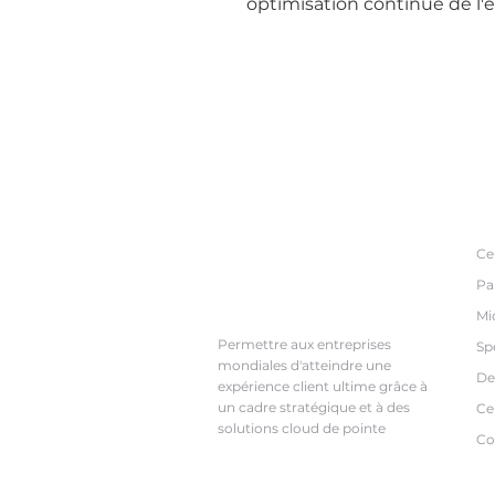
optimisation continue de l'
In
Ce
Pa
Architectes stratégiques de la
transformation numérique
Mi
Permettre aux entreprises
Sp
mondiales d'atteindre une
De
expérience client ultime grâce à
un cadre stratégique et à des
Cer
solutions cloud de pointe
Co