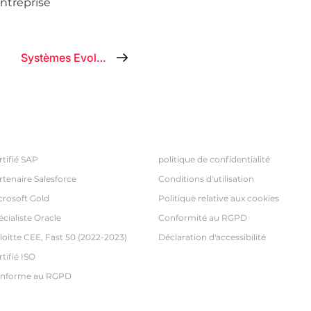
entreprise
Systèmes Evolve
dicateurs de confiance
Légal
rtifié SAP
politique de confidentialité
rtenaire Salesforce
Conditions d'utilisation
crosoft Gold
Politique relative aux cookies
écialiste Oracle
Conformité au RGPD
loitte CEE, Fast 50 (2022-2023)
Déclaration d'accessibilité
tifié ISO
nforme au RGPD